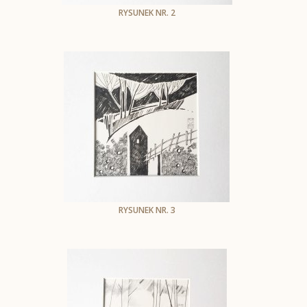
RYSUNEK NR. 2
Małgorzata Szymańska-Cegiełka
Rysunek tuszem na papierze
12 x 12 cm
oprawiony w biale passe-partout i białą drewnianą
kasetonową ramkę do wym. 25 x 25 cm.
1306
RYSUNEK NR. 3
Małgorzata Szymańska-Cegiełka
Rysunek tuszem na papierze
12 x 12 cm
oprawiony w białe passe-partout ii białą drewnianą
kasetonową ramkę do wym. 25 x 25 cm.
1307