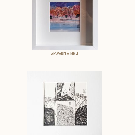
AKWARELA NR 4
Małgorzata Szymańska-Cegiełka
Akwarela na papierze
oprawiona do wym.25,5 x2 5,5 cm
(z prawej str. cień od ramki)
1308