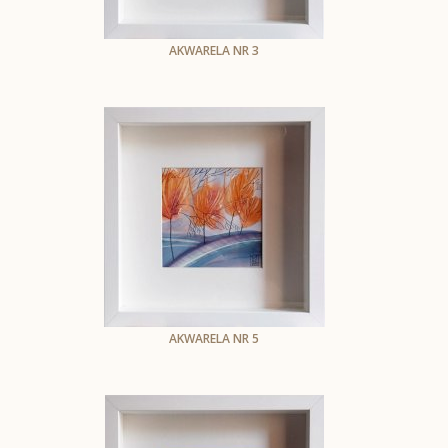
AKWARELA NR 3
Małgorzata Szymańska-Cegiełka
Akwarela na papierze
oprawiona do wym. 25,5 x 25,5 cm
(z prawej str. cień od ramki)
1307
AKWARELA NR 5
Małgorzata Szymańska-Cegiełka
Akwarela na papierze
oprawiona do wym.25,5 x 25,5 cm
(z prawej str. cień od ramki)
1309