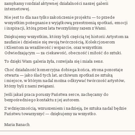
zamykamy rozdział aktywnej działalności naszej galerii
internetowej.
Nie jest to dla nas tylko zakończenie projektu — to przede
wszystkim pożegnanie z wyjątkową przestrzenią spotkań, emocji
i inspiracji, którą przez lata tworzyliśmy razem z Wami.
Dziękujemy wszystkim, którzy byli częścią tej historii: Artystom za
zaufanie i dzielenie się swoją twórczością, Kolekcjonerom
i Klientom za wrażliwość i wsparcie, oraz wszystkim
Odwiedzającym — za ciekawość, obecność i miłość do sztuki.
To dzięki Wam galeria żyła, rozwijała się i miała sens.
Choć działalność komercyjna dobiega końca, strona pozostaje
otwarta — jako ślad tych lat, archiwum spotkań ze sztuką
i miejsce, w którym nadal można odkrywać twórczość artystów,
którzy byli z nami związani.
Jeśli jakaś praca poruszy Państwa serce, zachęcamy do
bezpośredniego kontaktu z jej autorem.
Z wdzięcznością, wzruszeniem i nadzieją, że sztuka nadal będzie
Państwu towarzyszyć — dziękujemy za wszystko.
Maria Banach