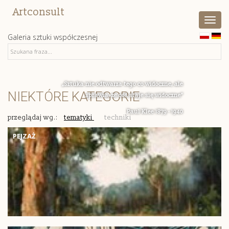
Artconsult
Pokaż
menu
Galeria sztuki współczesnej
„Sztuka nie odtwarza tego co widoczne, ale
NIEKTÓRE KATEGORIE
sprawia, ze coś staje się widoczne”
Paul Klee 1879 - 1940
przeglądaj wg.:
tematyki
techniki
PEJZAŻ