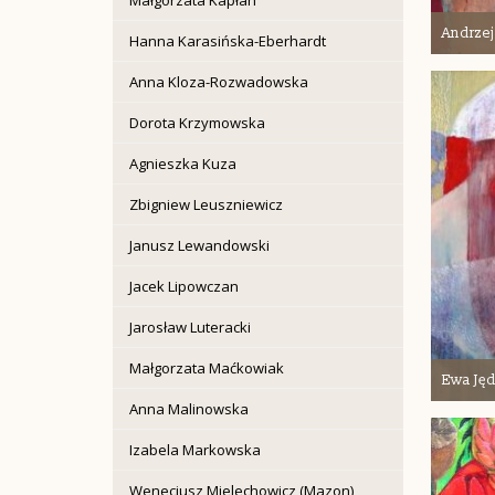
Andrzej
Hanna Karasińska-Eberhardt
Anna Kloza-Rozwadowska
Dorota Krzymowska
Agnieszka Kuza
Zbigniew Leuszniewicz
Janusz Lewandowski
Jacek Lipowczan
Jarosław Luteracki
Małgorzata Maćkowiak
Ewa Jęd
Anna Malinowska
Izabela Markowska
Wenecjusz Mielechowicz (Mazon)