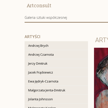
Artconsult
Galeria sztuki współczesnej
ARTYŚCI
ART
Andrzej Brych
Andrzej Czarnota
Jerzy Dmitruk
Jacek Frąckiewicz
Ewa Jędryk-Czarnota
Małgorzata Jenta-Dmitruk
Jolanta Johnsson
Małgorzata Kapłan