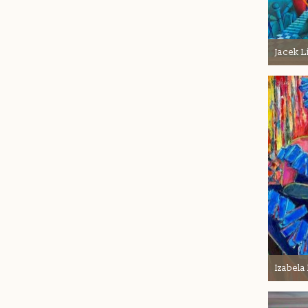
Jacek 
Izabel