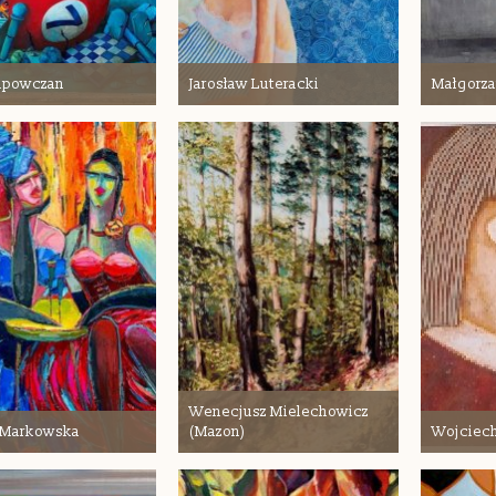
Lipowczan
Jarosław Luteracki
Małgorz
Wenecjusz Mielechowicz
a Markowska
(Mazon)
Wojciech