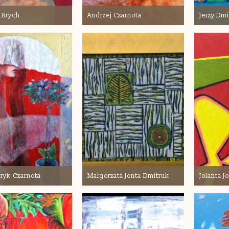
 Brych
Andrzej Czarnota
Jerzy Dm
ryk-Czarnota
Małgorzata Jenta-Dmitruk
Jolanta 