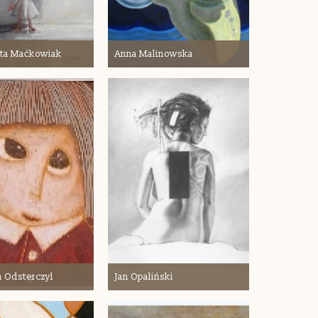
ata Maćkowiak
Anna Malinowska
 Odsterczyl
Jan Opaliński