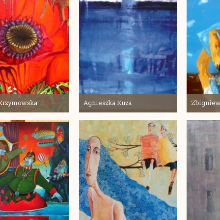
 Krzymowska
Agnieszka Kuza
Zbigniew