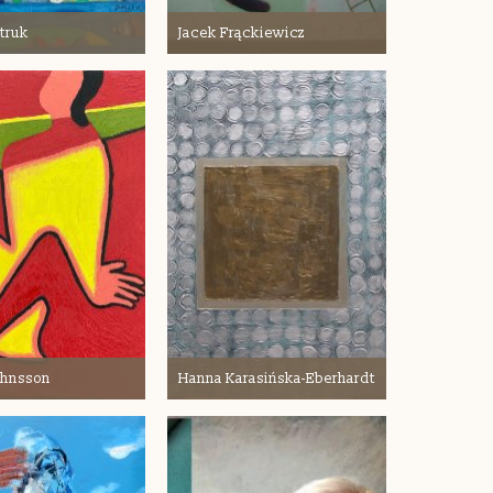
itruk
Jacek Frąckiewicz
Johnsson
Hanna Karasińska-Eberhardt