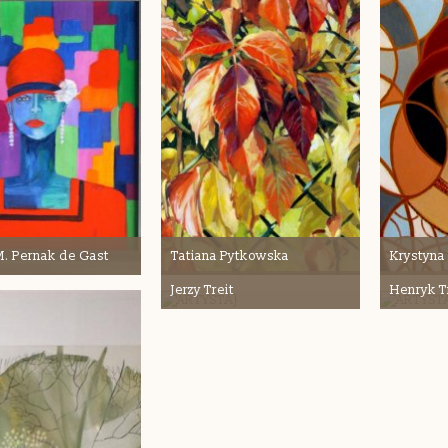
M. Pernak de Gast
Tatiana Pytkowska
Krystyna
Jerzy Treit
Henryk T