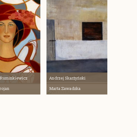
 Ruminkiewicz
Andrzej Skarżyński
rojan
Marta Zawadzka