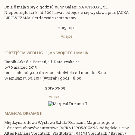
Dnia 8 maja 2015 o godz 18.00 w Galerii NA WPROST, ul.
Niepodległości 8, 14-200 Iława , odbędzie się wystawa prac JACKA
LIPOWCZANA. Serdecznie zapraszamy!
2015-04-01
więcej
"PRZEJŚCIA WEDLUG..." JAN WOJCIECH MALIK
Empik Arkadia Poznań, ul. Ratajczaka 44
6-30 marzec 2015
pn. – sob. od 9.00 do 21.00, niedziela od 11.00 do 18.00
Wernisaż 17.03.2015 (wtorek) godz. 18.00
2015-03-09
więcej
MAGICAL DREAMS II
Międzynarodowa Wystawa Sztuki Realizmu Magicznego z
udziałem obrazów autorstwa JACKA LIPOWCZANA odbędzie się w
Altes Rathaus Viechtach, Stadtplatz 1, 94234 Viechtach / Bayern /