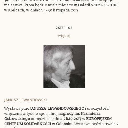
Jacek Frąckiewicz serdecznie zaprasza na wystawę swojego
malarstwa, która będzie miała miejsce w Galerii WIEŻA SZTUKI
w Kielcach, w dniach 4- 30 listopada 2017.
2017-11-02
więcej
JANUSZ LEWANDOWSKI
Wystawa prac
JANUSZA LEWANDOWSKIEGO
i
uroczystość
wręczenia artyście
specjalnej
nagrody im. Kazimierza
Ostrowskiego
odbędzie się dnia
26.10.2017
w
EUROPEJSKIM
CENTRUM SOLIDARNOŚCI w Gdańsku.
Wystawa będzie trwala 2