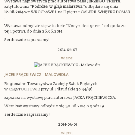
Wystawa najnowszych prac autorstwa pana
JERZEGO TREITA
zatytułowana "
Podróże w głąb
malarstwa
"odbędzie się dnia
12.06.2014
we WROCŁAWIU na II piętrze GALERII WNĘTRZ DOMAR
.
Wystawa odbędzie się w trakcie "Nocy z designem " od godz 20-
tej i potrwa do dnia 26.06.2014.
Serdecznie zapraszamy!
2014-06-07
więcej
JACEK FRĄCKIEWICZ - MALOWIDŁA
Regionalne Towarzystwo Zachęty Sztuk Pięknych
w CZĘSTOCHOWIE przy ul. Piłsudskiego 34/36
zaprasza na wystawę prac autorstwa JACKA FRĄCKIEWICZA.
Wernisaż wystawy odbędzie się 30.06.2014 o godz 19 .
serdecznie zapraszamy !
2014-06-01
więcej