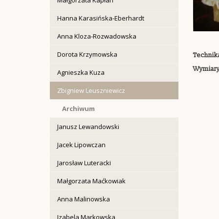
Hanna Karasińska-Eberhardt
Anna Kloza-Rozwadowska
Dorota Krzymowska
Technik
Wymiary
Agnieszka Kuza
Zbigniew Leuszniewicz
Archiwum
Janusz Lewandowski
Jacek Lipowczan
Jarosław Luteracki
Małgorzata Maćkowiak
Anna Malinowska
Izabela Markowska