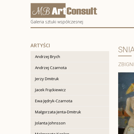
Artconsult
Galeria sztuki współczesnej
ARTYŚCI
SNI
Andrzej Brych
ZBIGN
Andrzej Czarnota
Jerzy Dmitruk
Jacek Frąckiewicz
Ewa Jędryk-Czarnota
Małgorzata Jenta-Dmitruk
Jolanta Johnsson
Małgorzata Kapłan