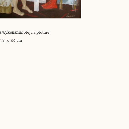
a wykonania:
olej na plotnie
:
81 x 100 cm