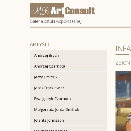
Artconsult
Galeria sztuki współczesnej
ARTYŚCI
INF
Andrzej Brych
ZBIGN
Andrzej Czarnota
Jerzy Dmitruk
Jacek Frąckiewicz
Ewa Jędryk-Czarnota
Małgorzata Jenta-Dmitruk
Jolanta Johnsson
Małgorzata Kapłan