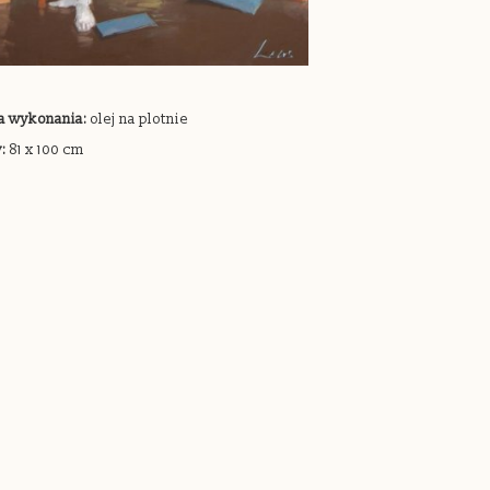
a wykonania:
olej na plotnie
:
81 x 100 cm