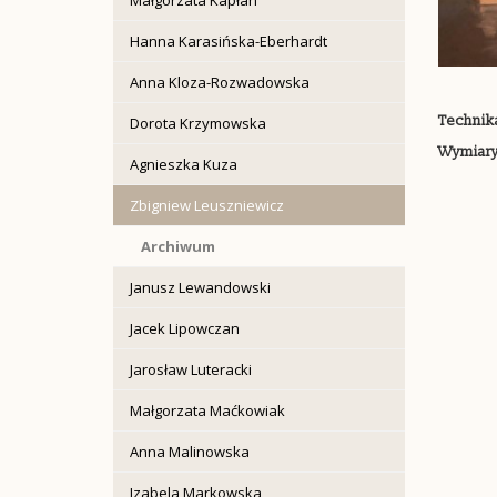
Hanna Karasińska-Eberhardt
Anna Kloza-Rozwadowska
Technik
Dorota Krzymowska
Wymiary
Agnieszka Kuza
Zbigniew Leuszniewicz
Archiwum
Janusz Lewandowski
Jacek Lipowczan
Jarosław Luteracki
Małgorzata Maćkowiak
Anna Malinowska
Izabela Markowska