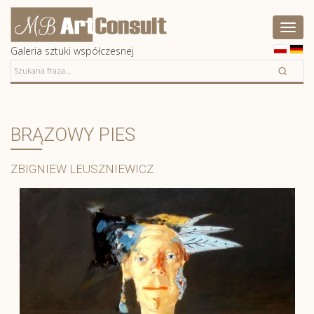
Artconsult
Pokaż
menu
Galeria sztuki współczesnej
BRĄZOWY PIES
ZBIGNIEW LEUSZNIEWICZ