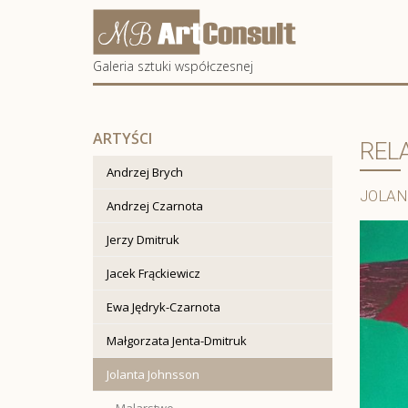
Artconsult
Galeria sztuki współczesnej
ARTYŚCI
RELA
Andrzej Brych
JOLAN
Andrzej Czarnota
Jerzy Dmitruk
Jacek Frąckiewicz
Ewa Jędryk-Czarnota
Małgorzata Jenta-Dmitruk
Jolanta Johnsson
Malarstwo