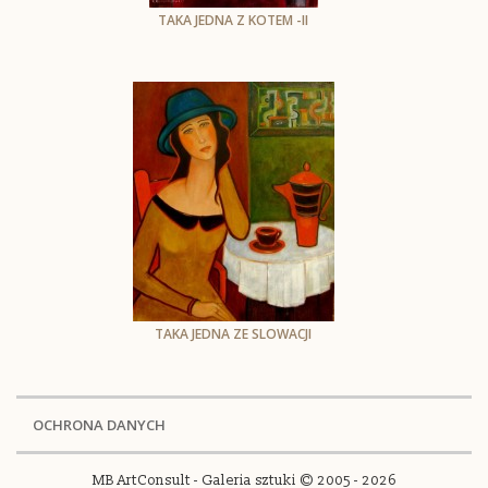
TAKA JEDNA Z KOTEM -II
Krystyna Ruminkiewicz
Olej na płótnie
z elementami kolażu
70x50 cm
TAKA JEDNA ZE SLOWACJI
Krystyna Ruminkiewicz
olej na plotnie
60 x 50 cm
OCHRONA DANYCH
MB ArtConsult - Galeria sztuki © 2005 - 2026