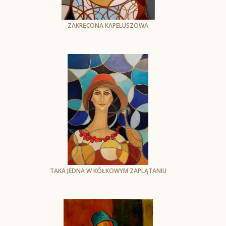
ZAKRĘCONA KAPELUSZOWA
Krystyna Ruminkiewicz
olej na plotnie
60 x 50 cm
TAKA JEDNA W KÓŁKOWYM ZAPLĄTANIU
Krystyna Ruminkiewicz
olej na płótnie
70x50 cm